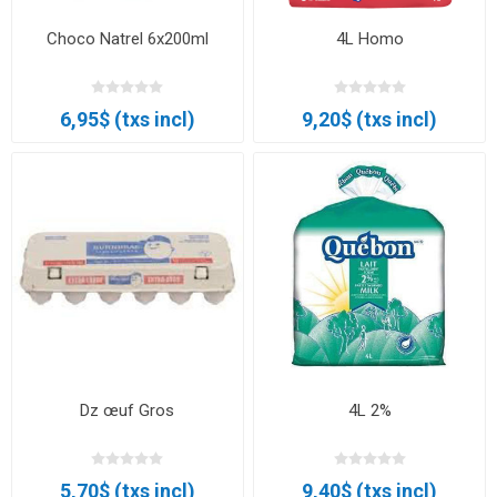
Choco Natrel 6x200ml
4L Homo
6,95$ (txs incl)
9,20$ (txs incl)
Dz œuf Gros
4L 2%
5,70$ (txs incl)
9,40$ (txs incl)